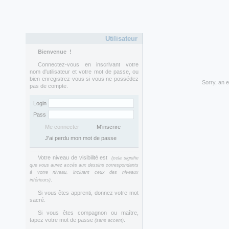
Utilisateur
Bienvenue
!
Connectez-vous en inscrivant votre
nom d'utilisateur et votre mot de passe, ou
bien enregistrez-vous si vous ne possédez
Sorry, an 
pas de compte.
Login
Pass
Me connecter
M'inscrire
J'ai perdu mon mot de passe
Votre niveau de visibilité est
(cela signifie
que vous aurez accés aux dessins correspondants
à votre niveau, incluant ceux des niveaux
.
inférieurs)
Si vous êtes apprenti, donnez votre mot
sacré.
Si vous êtes compagnon ou maître,
tapez votre mot de passe
.
(sans accent)