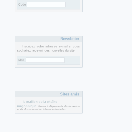
Code
Newsletter
Inscrivez votre adresse e-mail si vous
souhaitez recevoir des nouvelles du site :
Mail
Sites amis
le maillon de la chaîne
maçonnique
Revue indépendante d'information
et de documentation inter-obédientielles.